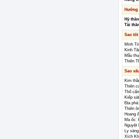
Hướng 
Hỷ thần
Tài thầ
Sao tốt
Minh Ti
Kinh Tâ
Mẫu thư
Thiên T
Sao xấ
Kim thầ
Thiên c
Thổ cấm
Kiếp sá
Địa phá
Thiên ô
Hoang ố
Ma ốc: 
Nguyệt 
Ly sàng
Xích Khẩ