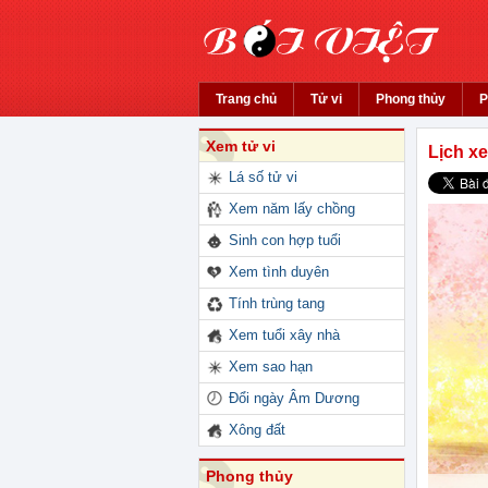
Trang chủ
Tử vi
Phong thủy
P
Xem tử vi
Lịch x
Lá số tử vi
Xem năm lấy chồng
Sinh con hợp tuổi
Xem tình duyên
Tính trùng tang
Xem tuổi xây nhà
Xem sao hạn
Đổi ngày Âm Dương
Xông đất
Phong thủy