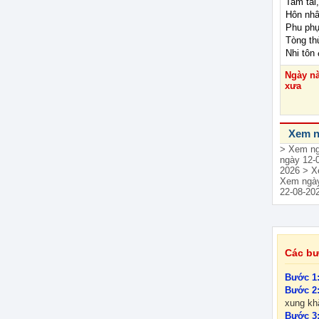
Tam tai
Hôn nhâ
Phu phụ
Tòng th
Nhi tôn 
Ngày n
xưa
Xem n
> Xem ng
ngày 12-
2026
> X
Xem ngày
22-08-20
Các bư
Bước 1
Bước 2
xung khắ
Bước 3