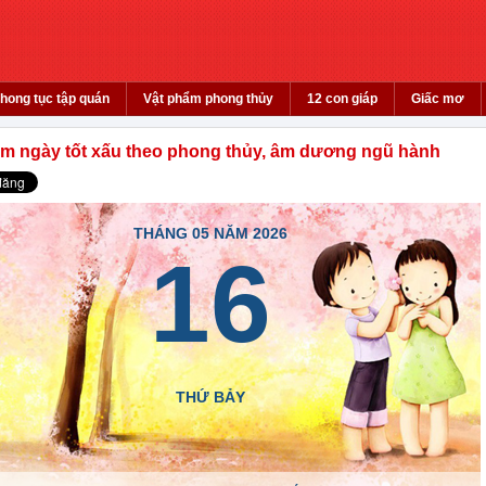
hong tục tập quán
Vật phẩm phong thủy
12 con giáp
Giấc mơ
em ngày tốt xấu theo phong thủy, âm dương ngũ hành
THÁNG 05 NĂM 2026
16
THỨ BẢY