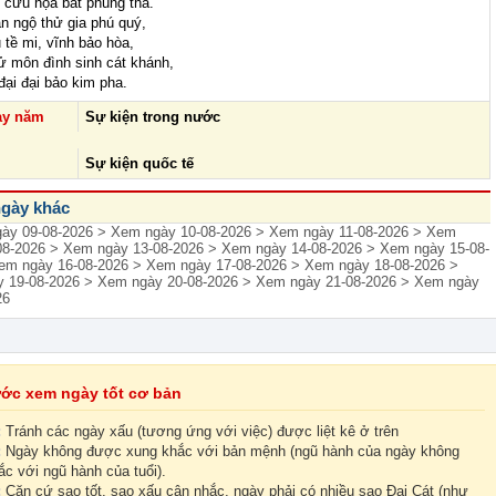
, cửu họa bất phùng tha.
n ngộ thử gia phú quý,
 tề mi, vĩnh bảo hòa,
ử môn đình sinh cát khánh,
đại đại bảo kim pha.
ày năm
Sự kiện trong nước
Sự kiện quốc tế
gày khác
ày 09-08-2026
> Xem ngày 10-08-2026
> Xem ngày 11-08-2026
> Xem
08-2026
> Xem ngày 13-08-2026
> Xem ngày 14-08-2026
> Xem ngày 15-08-
em ngày 16-08-2026
> Xem ngày 17-08-2026
> Xem ngày 18-08-2026
>
 19-08-2026
> Xem ngày 20-08-2026
> Xem ngày 21-08-2026
> Xem ngày
26
ớc xem ngày tốt cơ bản
:
Tránh các ngày xấu (tương ứng với việc) được liệt kê ở trên
:
Ngày không được xung khắc với bản mệnh (ngũ hành của ngày không
c với ngũ hành của tuổi).
:
Căn cứ sao tốt, sao xấu cân nhắc, ngày phải có nhiều sao Đại Cát (như