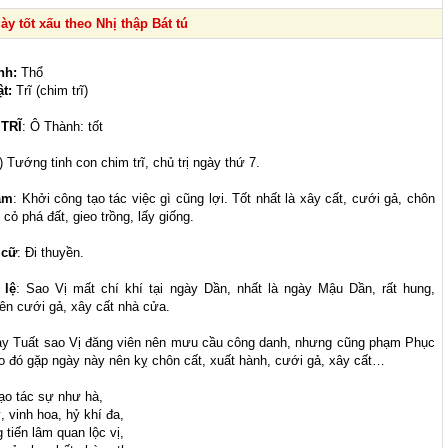
y tốt xấu theo Nhị thập Bát tú
nh:
Thổ
ật:
Trĩ (chim trĩ)
 TRĨ
: Ô Thành: tốt
) Tướng tinh con chim trĩ, chủ trị ngày thứ 7.
àm
: Khởi công tạo tác việc gì cũng lợi. Tốt nhất là xây cất, cưới gả, chôn
 cỏ phá đất, gieo trồng, lấy giống.
 cữ
: Đi thuyền.
 lệ
: Sao Vị mất chí khí tại ngày Dần, nhất là ngày Mậu Dần, rất hung,
ên cưới gả, xây cất nhà cửa.
y Tuất sao Vị đăng viên nên mưu cầu công danh, nhưng cũng phạm Phục
o đó gặp ngày này nên kỵ chôn cất, xuất hành, cưới gả, xây cất…
tạo tác sự như hà,
, vinh hoa, hỷ khí đa,
 tiến lâm quan lộc vị,