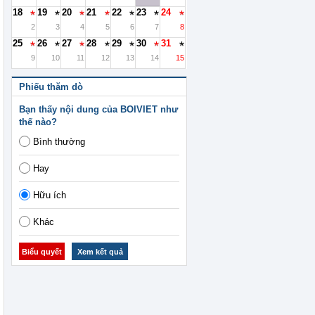
18
19
20
21
22
23
24
2
3
4
5
6
7
8
25
26
27
28
29
30
31
9
10
11
12
13
14
15
Phiếu thăm dò
Bạn thấy nội dung của BOIVIET như
thế nào?
Bình thường
Hay
Hữu ích
Khác