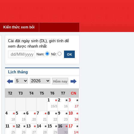
Kiến thức xem bói
Cài đặt ngày sinh (DL), giới tính để
xem được nhanh nhất
Nam:
Nữ:
Lịch tháng
Hôm nay
T2
T3
T4
T5
T6
T7
CN
1
2
3
15/3
16
17
4
5
6
7
8
9
10
18
19
20
21
22
23
24
11
12
13
14
15
16
17
25
26
27
28
29
30
1/4