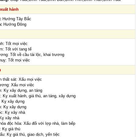
xuất hành
:
Hướng Tây Bắc
n:
Hướng Đông
nh: Tốt mọi việc
m: Tốt với tang tế
ơng: Tốt về cầu tài lộc, khai trương
huỵ: Tốt mọi việc
u
n thất sát: Xấu mọi việc
ương: Xấu mọi việc
: Kỵ xây dựng, an táng
t: Kỵ xuất hành, giá thú, an táng, xây dựng
: Kỵ xây dựng
n: Kỵ xây dựng
c: Kỵ xây nhà
Kỵ xây nhà
hỏa độc hỏa: Xấu đối với lợp nhà, làm bếp
: Kỵ giá thú
u: Kỵ giá thú, giao dịch, yến tiệc