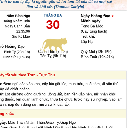
Tính tự cao tự đại là nguồn gốc và lời tóm tắt của tất cả mọi sai
lầm và khổ sở. (Thomas Carlyle)
THÁNG BA
Ngày Hoàng Đạo
Năm Bính Ngọ
30
Mệnh ngày:
Tháng Nhâm Thìn
Tòng Bá Mộc
Ngày Canh Dần
(Cây tùng bách)
22:35:06
Tiết khí:
Giờ Kỷ Mão
Lập Hạ
iờ Hoàng Đạo
Canh Thìn (7h-9h)
Quý Mùi (13h-15h)
Bính Tý (23h-1h)
Tân Tỵ (9h-11h)
Bính Tuất (19h-21h)
Đinh Sửu (1h-3h)
y tốt xấu theo Trực - Trực Thu
m:
Đem ngũ cốc vào kho, cấy lúa gặt lúa, mua trâu, nuôi tằm, đi săn thú
cây để chiết nhánh.
ữ:
Lót giường đóng giường, động đất, ban nền đắp nền, nữ nhân khởi
ng thuốc, lên quan lãnh chức, thừa kế chức tước hay sự nghiệp, vào làm
ánh, nạp đơn dâng sớ, mưu sự khuất lấp.
ung khắc
gày:
Mậu Thân,Nhâm Thân,Giáp Tý,Giáp Ngọ
háng:
Giáp Tuất,Bính Tuất,Bính Dần,Bính Thìn,Bính Thân,Bính Tuất