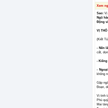
Xem ngà
Sao:
Vị
Ngũ hà
Động v
VỊ THỔ
(Kiết Tú
- Nên l
cất, dọn
- Kiêng
- Ngoại
không n
Gặp ngà
Đoạn, d
Vị tinh 
Phú quý
Mai táng