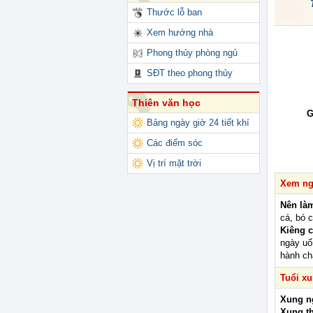
Thước lỗ ban
Xem hướng nhà
Phong thủy phòng ngủ
SĐT theo phong thủy
Thiên văn học
G
Bảng ngày giờ 24 tiết khí
Các điểm sóc
Vị trí mặt trời
Xem ngà
Nên là
cá, bó 
Kiêng c
ngày uố
hành ch
Tuổi x
Xung n
Xung t