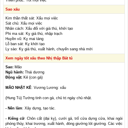
Thiên phúc: Tốt mọi việc
Sao xấu
Kim thần thất sát: Xấu mọi việc
Sát chủ: Xấu mọi việc
Nhân cách: Xấu đối với giá thú, khởi tạo
Phi ma sát: Kỵ giá thú, nhập trạch
Huyền vũ: Kỵ mai táng
Lỗ ban sát: Kỵ khởi tạo
Ly sào: Kỵ giá thú, xuất hành, chuyển sang nhà mới
Xem ngày tốt xấu theo Nhị thập Bát tú
Sao:
Mão
Ngũ hành:
Thái dương
Động vật:
Kê (con gà)
MÃO NHẬT KÊ
: Vương Lương: xấu
(Hung Tú) Tướng tinh con gà, chủ trị ngày chủ nhật.
- Nên làm
: Xây dựng, tạo tác.
- Kiêng cữ
: Chôn cất (đại kỵ), cưới gả, trổ cửa dựng cửa, khai ngòi
phóng thủy, khai trương, xuất hành, đóng giường lót giường. Các việc