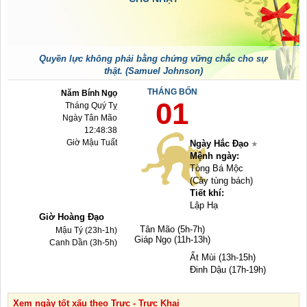
Quyền lực không phải bằng chứng vững chắc cho sự
thật. (Samuel Johnson)
THÁNG BỐN
Năm Bính Ngọ
01
Tháng Quý Tỵ
Ngày Tân Mão
12:48:38
Giờ Mậu Tuất
Ngày Hắc Đạo
Mệnh ngày:
Tòng Bá Mộc
(Cây tùng bách)
Tiết khí:
Lập Hạ
Giờ Hoàng Đạo
Tân Mão (5h-7h)
Mậu Tý (23h-1h)
Giáp Ngọ (11h-13h)
Canh Dần (3h-5h)
Ất Mùi (13h-15h)
Đinh Dậu (17h-19h)
Xem ngày tốt xấu theo Trực - Trực Khai