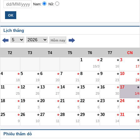
Nam:
Nữ:
Lịch tháng
Hôm nay
T2
T3
T4
T5
T6
T7
CN
1
2
3
15/3
16
17
4
5
6
7
8
9
10
18
19
20
21
22
23
24
11
12
13
14
15
16
17
25
26
27
28
29
30
1/4
18
19
20
21
22
23
24
2
3
4
5
6
7
8
25
26
27
28
29
30
31
9
10
11
12
13
14
15
Phiếu thăm dò