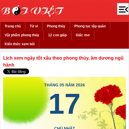
Trang chủ
Tử vi
Phong thủy
Phong tục tập quán
Vật phẩm phong thủy
12 con giáp
Giấc mơ
Kiến thức xem bói
Lịch xem ngày tốt xấu theo phong thủy, âm dương ngũ
hành
THÁNG 05 NĂM 2026
17
CHỦ NHẬT