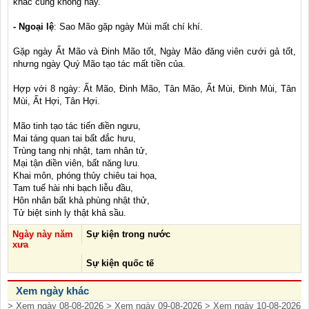
khác cũng không hay.
- Ngoại lệ
: Sao Mão gặp ngày Mùi mất chí khí.
Gặp ngày Ất Mão và Đinh Mão tốt, Ngày Mão đăng viên cưới gả tốt,
nhưng ngày Quý Mão tạo tác mất tiền của.
Hợp với 8 ngày: Ất Mão, Đinh Mão, Tân Mão, Ất Mùi, Đinh Mùi, Tân
Mùi, Ất Hợi, Tân Hợi.
Mão tinh tạo tác tiến điền ngưu,
Mai táng quan tai bất đắc hưu,
Trùng tang nhị nhật, tam nhân tử,
Mại tận điền viên, bất năng lưu.
Khai môn, phóng thủy chiêu tai họa,
Tam tuế hài nhi bạch liễu đầu,
Hôn nhân bất khả phùng nhật thử,
Tử biệt sinh ly thật khả sầu.
Ngày này năm
Sự kiện trong nước
xưa
Sự kiện quốc tế
Xem ngày khác
> Xem ngày 08-08-2026
> Xem ngày 09-08-2026
> Xem ngày 10-08-2026