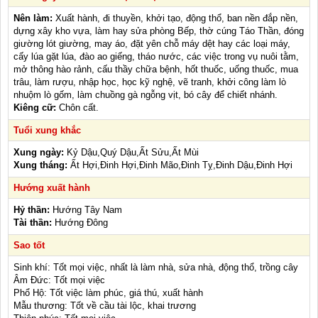
Nên làm:
Xuất hành, đi thuyền, khởi tạo, động thổ, ban nền đắp nền,
dựng xây kho vựa, làm hay sửa phòng Bếp, thờ cúng Táo Thần, đóng
giường lót giường, may áo, đặt yên chỗ máy dệt hay các loại máy,
cấy lúa gặt lúa, đào ao giếng, tháo nước, các việc trong vụ nuôi tằm,
mở thông hào rảnh, cấu thầy chữa bệnh, hốt thuốc, uống thuốc, mua
trâu, làm rượu, nhập học, học kỹ nghệ, vẽ tranh, khởi công làm lò
nhuộm lò gốm, làm chuồng gà ngỗng vịt, bó cây để chiết nhánh.
Kiêng cữ:
Chôn cất.
Tuổi xung khắc
Xung ngày:
Kỷ Dậu,Quý Dậu,Ất Sửu,Ất Mùi
Xung tháng:
Ất Hợi,Đinh Hợi,Đinh Mão,Đinh Tỵ,Đinh Dậu,Đinh Hợi
Hướng xuất hành
Hỷ thần:
Hướng Tây Nam
Tài thần:
Hướng Đông
Sao tốt
Sinh khí: Tốt mọi việc, nhất là làm nhà, sửa nhà, động thổ, trồng cây
Âm Đức: Tốt mọi việc
Phổ Hộ: Tốt việc làm phúc, giá thú, xuất hành
Mẫu thương: Tốt về cầu tài lộc, khai trương