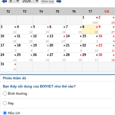
Hôm nay
T2
T3
T4
T5
T6
T7
CN
1
2
19/6
20
3
4
5
6
7
8
9
21
22
23
24
25
26
27
10
11
12
13
14
15
16
28
29
30
1/7
2
3
4
17
18
19
20
21
22
23
5
6
7
8
9
10
11
24
25
26
27
28
29
30
12
13
14
15
16
17
18
31
19
Phiếu thăm dò
Bạn thấy nội dung của BOIVIET như thế nào?
Bình thường
Hay
Hữu ích