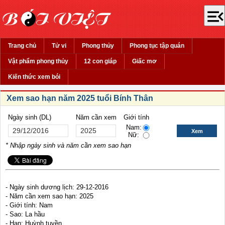
Trang chủ
Tử vi
Phong thủy
Phong tục tập quán
Vật phẩm phong thủy
12 con giáp
Giấc mơ
Kiến thức xem bói
Xem sao hạn năm 2025 tuổi Bính Thân
Ngày sinh (DL)
Năm cần xem
Giới tính
Nam:
Nữ:
* Nhập ngày sinh và năm cần xem sao hạn
- Ngày sinh dương lịch: 29-12-2016
- Năm cần xem sao hạn: 2025
- Giới tính: Nam
- Sao: La hầu
- Hạn: Huỳnh tuyền