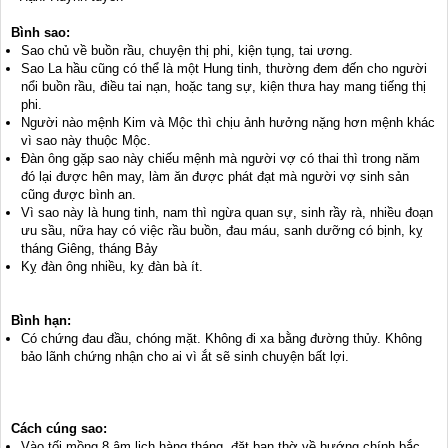
Bình sao:
Sao chủ về buồn rầu, chuyện thị phi, kiện tụng, tai ương.
Sao La hầu cũng có thể là một Hung tinh, thường đem đến cho người
nổi buồn rầu, điều tai nạn, hoặc tang sự, kiện thưa hay mang tiếng thị
phi.
Người nào mệnh Kim và Mộc thì chịu ảnh hưởng nặng hơn mệnh khác
vì sao này thuộc Mộc.
Đàn ông gặp sao này chiếu mệnh mà người vợ có thai thì trong năm
đó lại được hên may, làm ăn được phát đạt mà người vợ sinh sản
cũng được bình an.
Vì sao này là hung tinh, nam thì ngừa quan sự, sinh rầy rà, nhiều đoạn
ưu sầu, nữa hay có việc rầu buồn, đau máu, sanh dưỡng có bịnh, kỵ
tháng Giêng, tháng Bảy
Kỵ đàn ông nhiều, kỵ đàn bà ít.
Bình hạn:
Có chứng đau đầu, chóng mặt. Không đi xa bằng đường thủy. Không
bảo lãnh chứng nhận cho ai vì ắt sẽ sinh chuyện bất lợi.
Cách cúng sao:
Vào tối mồng 8 âm lịch hàng tháng, đặt ban thờ về hướng chính bắc,