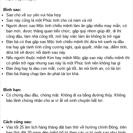
Bình sao:
Sao chủ về sự yên vui hòa hợp
Sao này cũng là một Phúc tinh cho cả nam và nữ
Người được sao Mộc tinh chiếu mệnh làm ăn gặp nhiều may mắn, có
bạn mới, được thăng quan tiến chức, gặp quý nhơn giúp đở, đi thi
cũng đậu, làm nhà cũng tốt, mở bày việc làm ăn không bị trở ngại
Đàn bà có thai gặp sao Mộc tinh chiếu mệnh thì đứa trẻ sanh ra dầu
trai hay gái tánh tình cũng cương nghị, quả quyết, nhẫn nại, điềm tỉnh,
đứa trẻ sẽ được nổi danh sau này
Nếu người thuộc mệnh Kim hay mệnh Mộc gặp sao này chiếu mệnh thì
có phần trở ngại nhưng sao này là một Phúc tinh nên không hại gì
Đàn ông hay bị đau con mắt, cưới gả tốt, ăn nói bình an, có tài lợi
Đàn bà tháng chạp làm ăn phát tài lợi khá
Bình hạn:
Có chứng đau đầu, chóng mặt. Không đi xa bằng đường thủy. Không
bảo lãnh chứng nhận cho ai vì ắt sẽ sinh chuyện bất lợi.
Cách cúng sao:
Vào tối 25 âm lịch hàng tháng đặt ban thờ về hướng chính Đông, trên
ban thờ đặt 20 ngọn đèn (nến) bố trí theo các vị trí ngôi sao như hình