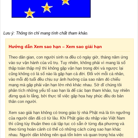
Lưu ý: Thông tin chỉ mang tính chất tham khảo.
Hướng dẫn Xem sao hạn – Xem sao giải hạn
Theo dân gian, con người sinh ra đều có ngày giờ, tháng năm ứng
vào sự vận hành của vũ trụ. Tuy nhiên, không phải vì mang lá số
thập toàn thập mỹ thì không gặp vận hạn trong đời và ngược lại
cũng không có lá số nào là gặp hạn cả đời. Đối với mỗi cá nhân,
vào mỗi độ tuổi đều chịu sự ảnh hưởng của sao năm đó chiếu
mạng mà gặp phải vận hạn lớn nhỏ khác nhau. Sở dĩ chúng tôi
phân tích những yếu tố sao hạn là để các bạn tham khảo, tuy nhiên
đừng quá lo lắng, bởi thực tế việc gặp họa hay phúc đều do bản
thân con người.
Xem sao giải hạn không có trong giáo lý nhà Phật mà là tín ngưỡng
của người dân đã có từ lâu. Khi Phật giáo du nhập vào Việt Nam
thì cũng tùy thuận theo cái tập tục có sẵn ở từng địa phương và
theo từng hoàn cảnh có thể có những cách cúng sao hạn khác
nhau. Người dân không nên quá tốn kém và quan trọng hóa việc