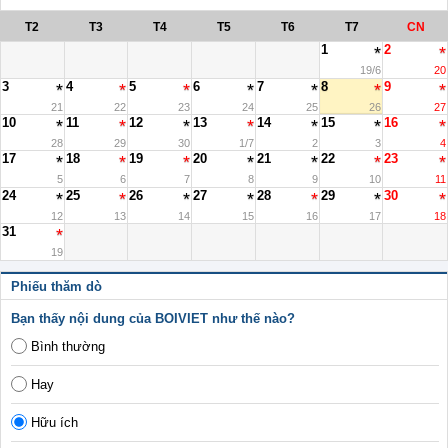
T2
T3
T4
T5
T6
T7
CN
1
2
19/6
20
3
4
5
6
7
8
9
21
22
23
24
25
26
27
10
11
12
13
14
15
16
28
29
30
1/7
2
3
4
17
18
19
20
21
22
23
5
6
7
8
9
10
11
24
25
26
27
28
29
30
12
13
14
15
16
17
18
31
19
Phiếu thăm dò
Bạn thấy nội dung của BOIVIET như thế nào?
Bình thường
Hay
Hữu ích