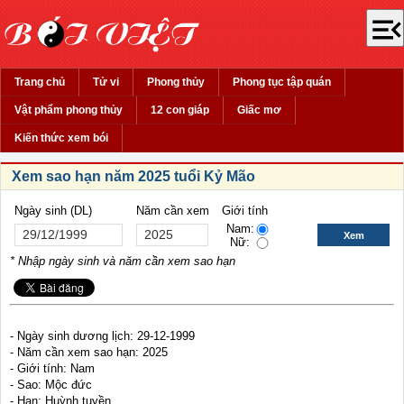
Trang chủ
Tử vi
Phong thủy
Phong tục tập quán
Vật phẩm phong thủy
12 con giáp
Giấc mơ
Kiến thức xem bói
Xem sao hạn năm 2025 tuổi Kỷ Mão
Ngày sinh (DL)
Năm cần xem
Giới tính
Nam:
Nữ:
* Nhập ngày sinh và năm cần xem sao hạn
- Ngày sinh dương lịch: 29-12-1999
- Năm cần xem sao hạn: 2025
- Giới tính: Nam
- Sao: Mộc đức
- Hạn: Huỳnh tuyền