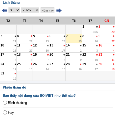
Lịch tháng
Hôm nay
T2
T3
T4
T5
T6
T7
CN
1
2
19/6
20
3
4
5
6
7
8
9
21
22
23
24
25
26
27
10
11
12
13
14
15
16
28
29
30
1/7
2
3
4
17
18
19
20
21
22
23
5
6
7
8
9
10
11
24
25
26
27
28
29
30
12
13
14
15
16
17
18
31
19
Phiếu thăm dò
Bạn thấy nội dung của BOIVIET như thế nào?
Bình thường
Hay