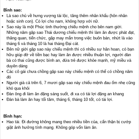
Bình sao:
Là sao chủ về hưng vượng tài lộc, tăng thêm nhân khẩu (hôn nhân
hoặc sinh con). Có lợi cho nam, không hợp với nữ.
Sao này là một Phúc tinh thường chiếu mệnh cho bên nam giới.
Những năm gặp sao Thái dương chiếu mệnh thì làm ăn được phát đạt,
thăng quan, tiến chức, gặp may mắn trong việc buôn bán, nhứt là vào
tháng 6 và tháng 10 là hai tháng Đại cát.
Bên nữ giới gặp sao này chiếu mệnh thì có nhiều sự hân hoan, có bạn
hữu giúp đở về tiền bạc hay làm ăn được nhiều thuận lợi, người đàn
bà có thai cũng được bình an, đứa trẻ được khỏe mạnh, mỹ miều và
duyên dáng
Các cô gái chưa chồng gặp sao này chiếu mệnh có thể có chồng năm
đó
Người già cả trên 6, 7 mươi gặp sao này chiếu mệnh đau ốm nhẹ cũng
khó qua khỏi
Đàn ông đi làm ăn đặng sáng suốt, đi xa có tài lợi đặng an khang
Đàn bà làm ăn hay tối tăm, tháng 6, tháng 10 tốt, có tài lợi.
Bình hạn:
Hao tài. Đi đường không mang theo nhiều tiền của, cẩn thận bị cướp
giật ảnh hưởng tính mạng. Không góp vốn làm ăn.