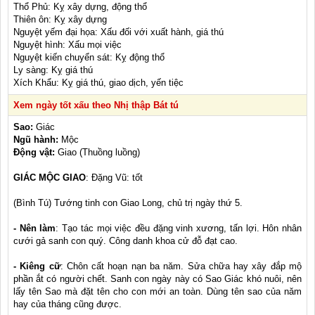
Thổ Phủ: Kỵ xây dựng, động thổ
Thiên ôn: Kỵ xây dựng
Nguyệt yếm đại họa: Xấu đối với xuất hành, giá thú
Nguyệt hình: Xấu mọi việc
Nguyệt kiến chuyển sát: Kỵ động thổ
Ly sàng: Kỵ giá thú
Xích Khẩu: Kỵ giá thú, giao dịch, yến tiệc
Xem ngày tốt xấu theo Nhị thập Bát tú
Sao:
Giác
Ngũ hành:
Mộc
Động vật:
Giao (Thuồng luồng)
GIÁC MỘC GIAO
: Đặng Vũ: tốt
(Bình Tú) Tướng tinh con Giao Long, chủ trị ngày thứ 5.
- Nên làm
: Tạo tác mọi việc đều đặng vinh xương, tấn lợi. Hôn nhân
cưới gả sanh con quý. Công danh khoa cử đỗ đạt cao.
- Kiêng cữ
: Chôn cất hoạn nạn ba năm. Sửa chữa hay xây đắp mộ
phần ắt có người chết. Sanh con ngày này có Sao Giác khó nuôi, nên
lấy tên Sao mà đặt tên cho con mới an toàn. Dùng tên sao của năm
hay của tháng cũng được.