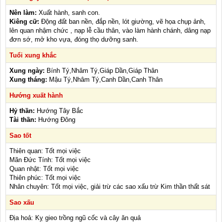
Nên làm:
Xuất hành, sanh con.
Kiêng cữ:
Động đất ban nền, đắp nền, lót giường, vẽ họa chụp ảnh,
lên quan nhậm chức , nạp lễ cầu thân, vào làm hành chánh, dâng nạp
đơn sớ, mở kho vựa, đóng thọ dưỡng sanh.
Tuổi xung khắc
Xung ngày:
Bính Tý,Nhâm Tý,Giáp Dần,Giáp Thân
Xung tháng:
Mậu Tý,Nhâm Tý,Canh Dần,Canh Thân
Hướng xuất hành
Hỷ thần:
Hướng Tây Bắc
Tài thần:
Hướng Đông
Sao tốt
Thiên quan: Tốt mọi việc
Mãn Đức Tính: Tốt mọi việc
Quan nhật: Tốt mọi việc
Thiên phúc: Tốt mọi việc
Nhân chuyên: Tốt mọi việc, giải trừ các sao xấu trừ Kim thần thất sát
Sao xấu
Địa hoả: Kỵ gieo trồng ngũ cốc và cây ăn quả