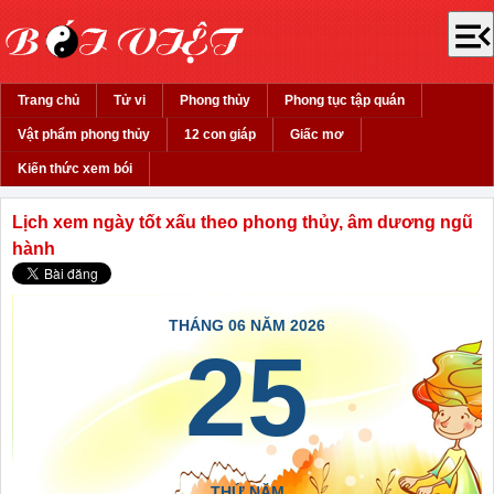
Trang chủ
Tử vi
Phong thủy
Phong tục tập quán
Vật phẩm phong thủy
12 con giáp
Giấc mơ
Kiến thức xem bói
Lịch xem ngày tốt xấu theo phong thủy, âm dương ngũ
hành
THÁNG 06 NĂM 2026
25
THỨ NĂM