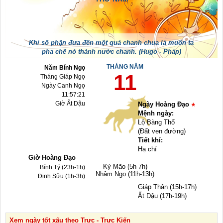
Khi số phận đưa đến một quả chanh chua là muốn ta
pha chế nó thành nước chanh. (Hugo - Pháp)
THÁNG NĂM
Năm Bính Ngọ
11
Tháng Giáp Ngọ
Ngày Canh Ngọ
11:57:21
Giờ Ất Dậu
Ngày Hoàng Đạo
Mệnh ngày:
Lộ Bàng Thổ
(Đất ven đường)
Tiết khí:
Hạ chí
Giờ Hoàng Đạo
Kỷ Mão (5h-7h)
Bính Tý (23h-1h)
Nhâm Ngọ (11h-13h)
Đinh Sửu (1h-3h)
Giáp Thân (15h-17h)
Ất Dậu (17h-19h)
Xem ngày tốt xấu theo Trực - Trực Kiến