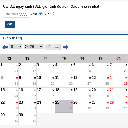
Cài đặt ngày sinh (DL), giới tính để xem được nhanh nhất
Nam:
Nữ:
Lịch tháng
Hôm nay
T2
T3
T4
T5
T6
T7
CN
1
2
3
4
5
6
7
16/4
17
18
19
20
21
22
8
9
10
11
12
13
14
23
24
25
26
27
28
29
15
16
17
18
19
20
21
1/5
2
3
4
5
6
7
22
23
24
25
26
27
28
8
9
10
11
12
13
14
29
30
15
16