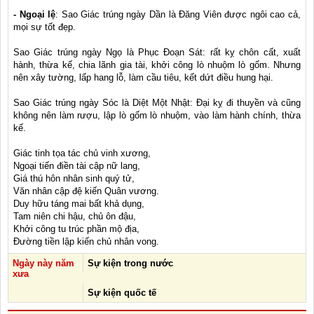
- Ngoại lệ
: Sao Giác trúng ngày Dần là Đăng Viên được ngôi cao cả,
mọi sự tốt đẹp.
Sao Giác trúng ngày Ngọ là Phục Đoạn Sát: rất kỵ chôn cất, xuất
hành, thừa kế, chia lãnh gia tài, khởi công lò nhuộm lò gốm. Nhưng
nên xây tường, lấp hang lỗ, làm cầu tiêu, kết dứt điều hung hại.
Sao Giác trúng ngày Sóc là Diệt Một Nhật: Đại kỵ đi thuyền và cũng
không nên làm rượu, lập lò gốm lò nhuộm, vào làm hành chính, thừa
kế.
Giác tinh tọa tác chủ vinh xương,
Ngoại tiến điền tài cập nữ lang,
Giá thú hôn nhân sinh quý tử,
Văn nhân cập đệ kiến Quân vương.
Duy hữu táng mai bất khả dụng,
Tam niên chi hậu, chủ ôn đậu,
Khởi công tu trúc phần mộ địa,
Đường tiền lập kiến chủ nhân vong.
Ngày này năm
Sự kiện trong nước
xưa
Sự kiện quốc tế